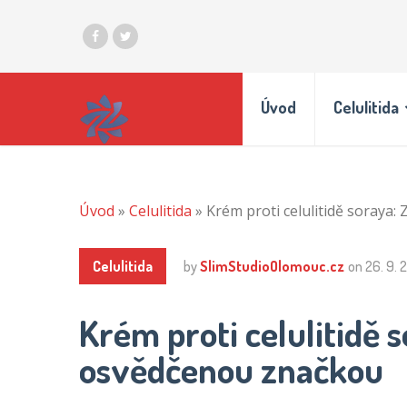
Úvod
Celulitida
Úvod
»
Celulitida
»
Krém proti celulitidě soraya
Celulitida
by
SlimStudioOlomouc.cz
on
26. 9. 
Krém proti celulitidě 
osvědčenou značkou