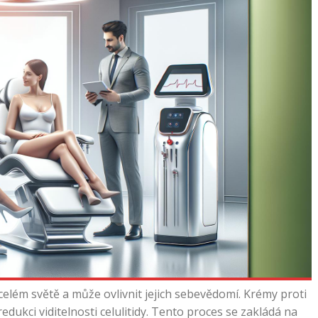
celém světě a může ovlivnit jejich sebevědomí. Krémy proti
a redukci viditelnosti celulitidy. Tento proces se zakládá na