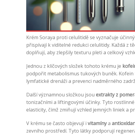
Krém Soraya proti celulitidě se vyznačuje účinn
přispívají k viditelné redukci celulitidy. Každá z 
doplňují, aby zlepšily texturu pleti a celkový vzhl
Jednou z klíčových složek tohoto krému je
kofei
podpořit metabolismus tukových buněk. Kofein 
lymfatické drenáži a prevenci nadměrného zadržo
Další významnou složkou jsou
extrakty z pome
tonizačními a liftingovými účinky. Tyto rostlinné
elasticity, čímž zmiňují vzhled jemných liniek a 
V krému se často objevují i
vitamíny
a
antioxida
zevního prostředí. Tyto látky podporují regenera