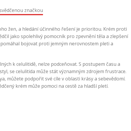
ho žen, a hledání účinného řešení je prioritou. Krém proti
ědčil jako spolehlivý pomocník pro zpevnění těla a zlepšení
by pomáhal bojovat proti jemným nerovnostem pleti a
ylných k celulitidě, nelze podceňovat. S postupem času a
 styl, se celulitida může stát významným zdrojem frustrace.
a, můžete podpořit své cíle v oblasti krásy a sebevědomí.
vědčený krém může pomoci na cestě za hladší pletí.