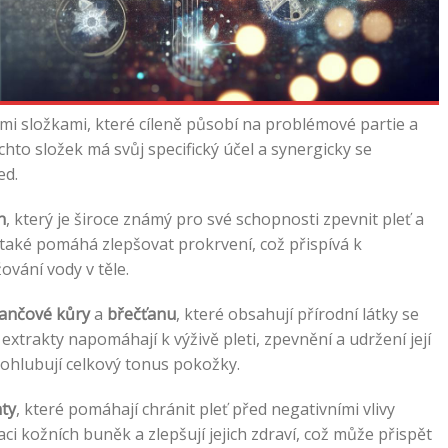
ými složkami, které cíleně působí na problémové partie a
těchto složek má svůj specifický účel a synergicky se
ed.
n
, který je široce známý pro své schopnosti zpevnit pleť a
také pomáhá zlepšovat prokrvení, což přispívá k
vání vody v těle.
rančové kůry
a
břečťanu
, které obsahují přírodní látky se
 extrakty napomáhají k výživě pleti, zpevnění a udržení její
prohlubují celkový tonus pokožky.
nty
, které pomáhají chránit pleť před negativními vlivy
ci kožních buněk a zlepšují jejich zdraví, což může přispět