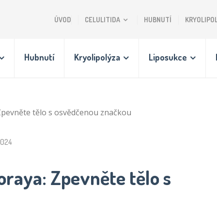
ÚVOD
CELULITIDA
HUBNUTÍ
KRYOLIPO
Hubnutí
Kryolipolýza
Liposukce
: Zpevněte tělo s osvědčenou značkou
2024
soraya: Zpevněte tělo s