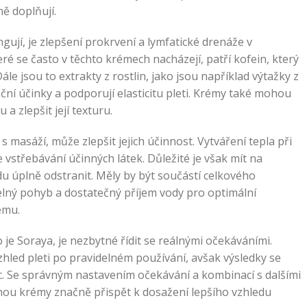
ě doplňují.
gují, je zlepšení prokrvení a lymfatické drenáže v
é se často v těchto krémech nacházejí, patří kofein, který
e jsou to extrakty z rostlin, jako jsou například výtažky z
ní účinky a podporují elasticitu pleti. Krémy také mohou
a zlepšit její texturu.
masáží, může zlepšit jejich účinnost. Vytváření tepla při
střebávání účinných látek. Důležité je však mít na
u úplně odstranit. Měly by být součástí celkového
elný pohyb a dostatečný příjem vody pro optimální
ému.
 je Soraya, je nezbytné řídit se reálnými očekáváními.
hled pleti po pravidelném používání, avšak výsledky se
ic. Se správným nastavením očekávání a kombinací s dalšími
ohou krémy značně přispět k dosažení lepšího vzhledu