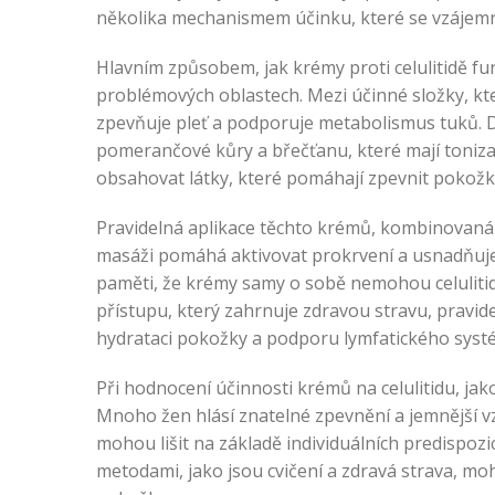
několika mechanismem účinku, které se vzájemn
Hlavním způsobem, jak krémy proti celulitidě fun
problémových oblastech. Mezi účinné složky, kter
zpevňuje pleť a podporuje metabolismus tuků. Dál
pomerančové kůry a břečťanu, které mají tonizač
obsahovat látky, které pomáhají zpevnit pokožku 
Pravidelná aplikace těchto krémů, kombinovaná s 
masáži pomáhá aktivovat prokrvení a usnadňuje v
paměti, že krémy samy o sobě nemohou celulitid
přístupu, který zahrnuje zdravou stravu, pravid
hydrataci pokožky a podporu lymfatického syst
Při hodnocení účinnosti krémů na celulitidu, jako
Mnoho žen hlásí znatelné zpevnění a jemnější vz
mohou lišit na základě individuálních predispoz
metodami, jako jsou cvičení a zdravá strava, m