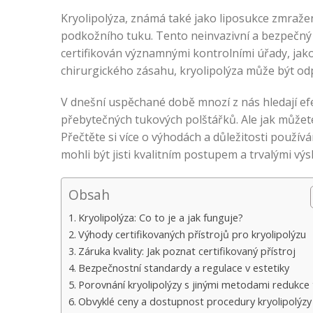
Kryolipolýza, známá také jako liposukce zmraže
podkožního tuku. Tento neinvazivní a bezpečný 
certifikován významnými kontrolními úřady, jako
chirurgického zásahu, kryolipolýza může být od
V dnešní uspěchané době mnozí z nás hledají efe
přebytečných tukových polštářků. Ale jak můžete
Přečtěte si více o výhodách a důležitosti používá
mohli být jisti kvalitním postupem a trvalými výs
Obsah
Kryolipolýza: Co to je a jak funguje?
Výhody certifikovaných přístrojů pro kryolipolýzu
Záruka kvality: Jak poznat certifikovaný přístroj
Bezpečnostní standardy a regulace v estetiky
Porovnání kryolipolýzy s jinými metodami redukce
Obvyklé ceny a dostupnost procedury kryolipolýzy