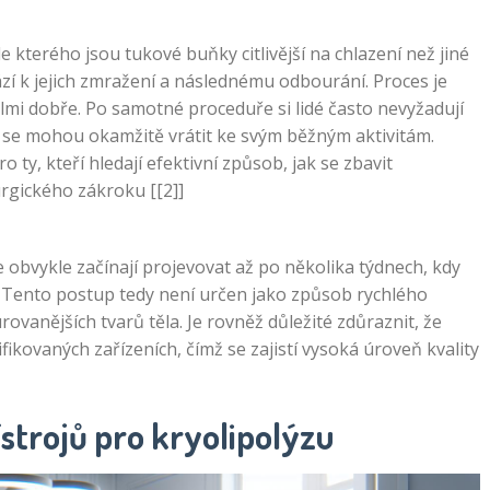
e kterého jsou tukové buňky citlivější na chlazení než jiné
zí k jejich zmražení a následnému odbourání. Proces je
elmi dobře. Po samotné proceduře si lidé často nevyžadují
se mohou okamžitě vrátit ke svým běžným aktivitám.
o ty, kteří hledají efektivní způsob, jak se zbavit
rgického zákroku [[2]]
 obvykle začínají projevovat až po několika týdnech, kdy
 Tento postup tedy není určen jako způsob rychlého
ovanějších tvarů těla. Je rovněž důležité zdůraznit, že
fikovaných zařízeních, čímž se zajistí vysoká úroveň kvality
strojů pro kryolipolýzu