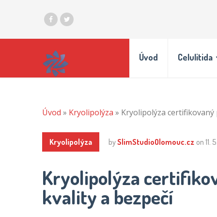
Úvod
Celulitida
Úvod
»
Kryolipolýza
»
Kryolipolýza certifikovaný 
Kryolipolýza
by
SlimStudioOlomouc.cz
on
11. 
Kryolipolýza certifiko
kvality a bezpečí