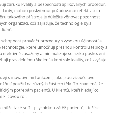
vují záruku kvality a bezpečnosti aplikovaných procedur.
tandardy, mohou poskytnout požadovanou efektivitu a
běru takového přístroje je důležité věnovat pozornost
ých organizací, což zajišťuje, že technologie byla
dicíně.
ich schopnost provádět procedury s vysokou účinností a
é technologie, které umožňují přesnou kontrolu teploty a
ou efektivně zasaženy a minimalizuje se riziko poškození
éhají pravidelnému školení a kontrole kvality, což zvyšuje
ejí s inovativními funkcemi, jako jsou víceúčelové
ožňují použití na různých částech těla. To znamená, že
ickým potřebám pacientů. U klientů, kteří hledají co
 klíčovou roli.
u může také snížit psychickou zátěž pacientů, kteří se