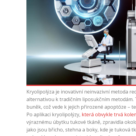
Kryolipolýza je inovativní neinvazivní metoda r
alternativou k tradičním liposukčním metodám.
buněk, což vede k jejich přirozené apoptóze – t
Po aplikaci kryolipolýzy,
která obvykle trvá kol
výraznému úbytku tukové tkáně, zpravidla okolo 
jako jsou břicho, stehna a boky, kde je tuková t