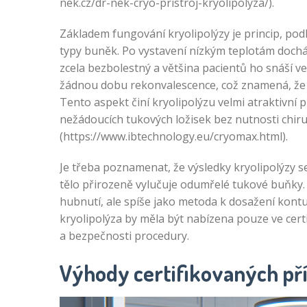
nek.cz/dr-nek-cryo-pristroj-kryolipolyza/).
Základem fungování kryolipolýzy je princip, podl
typy buněk. Po vystavení nízkým teplotám dochá
zcela bezbolestný a většina pacientů ho snáší v
žádnou dobu rekonvalescence, což znamená, že 
Tento aspekt činí kryolipolýzu velmi atraktivní pr
nežádoucích tukových ložisek bez nutnosti chiru
(https://www.ibtechnology.eu/cryomax.html).
Je třeba poznamenat, že výsledky kryolipolýzy se
tělo přirozeně vylučuje odumřelé tukové buňky.
hubnutí, ale spíše jako metoda k dosažení kontur
kryolipolýza by měla být nabízena pouze ve certi
a bezpečnosti procedury.
Výhody certifikovaných pří