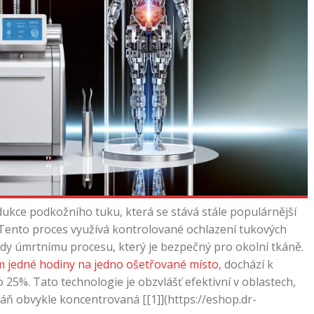
edukce podkožního tuku, která se stává stále populárnější
 Tento proces využívá kontrolované ochlazení tukových
edy úmrtnímu procesu, který je bezpečný pro okolní tkáně.
em jedné hodiny na jedno ošetřované místo
, dochází k
25%. Tato technologie je obzvlášť efektivní v oblastech,
káň obvykle koncentrovaná [[1]](https://eshop.dr-