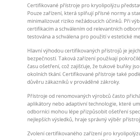
Certifikované přístroje pro kryolipolýzu předsta
Pouze zařízení, která splňují přísné normy a s
minimalizovat riziko nežádoucích účinků. Při vý
certifikacím a schválením od relevantních odborn
testována a schválena pro použití v estetické me
Hlavní výhodou certifikovaných přístrojů je jej
bezpečností. Taková zařízení používají pokročil
času ošetření, což zajišťuje, že tukové buňky js
okolních tkání. Certifikované přístroje také podl
důvěru zákazníků v prováděné zákroky.
Přístroje od renomovaných výrobců často přicház
aplikátory nebo adaptivní technologie, které um
odborníci mohou lépe přizpůsobit ošetření specif
nejlepších výsledků, hraje správný výběr přístroje
Zvolení certifikovaného zařízení pro kryolipolýz