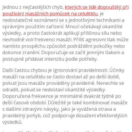
Jednou z nejčastějších chyb,
kterých se lidé dopouštějí při
používání masážních pomůcek na celulitidu
, je
nedostatečné seznámení se s jednotlivými technikami a
správným použitím zařízení. Mnozí očekávají okamžité
výsledky, a proto častokrát aplikují přílišnou sílu nebo
nevhodně volí frekvenci masáží. Příliš agresivní tlak může
namísto prospěchu způsobit podráždění pokožky nebo
dokonce zranění. Doporučuje se začít jemným tlakem a
postupně přidávat intenzitu podle potřeby.
Další častou chybou je ignorování pravidelnosti. Účinky
masáží na celulitidu se často dostaví až po delší době,
pokud jsou masáže prováděny pravidelně. Nenechte se
odradit, pokud se nedostaví okamžité výsledky.
Doporučená frekvence je minimálně dvakrát týdně po
delší časové období. Důležité je také kombinovat masáže
s dalšími zdravými návyky, jako je vyvážená strava a
pravidelný pohyb, což podporuje dosažení efektivnějších
výsledků.