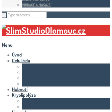
VIBRACE A MASÁŽE
Menu
Úvod
Celulitida
Domácí péče
Ošetření celulitidy
Předchozí článkyence a životní styl
Produkty a recenze
Hubnutí
Kryolipolýza
Průběh a výsledky
Rizika a vedlejší účinky