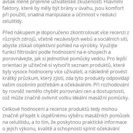
avšak méně příjemné uživatelské zkušenosti. Hlavními
faktory, které by měly být brány v úvahu, jsou komfort
při použití, snadná manipulace a účinnost v redukci
celulitidy.
Před nákupem je doporučeno zkontrolovat více recenzí z
různých zdrojů, včetně nezávislých webů a sociálních sítí,
abyste získali objektivní pohled na výrobky. Využijte
funkci filtrování podle hodnocení na e-shopech a
porovnávejte, jak si jednotlivé pomůcky vedou. Pro lepší
orientaci je užitečné si vytvořit seznam produktů, které
byly vysoce hodnoceny více uživateli, a následně provést
krátký průzkum, který zjistí, zda tyto produkty odpovídají
vašim osobním potřebám a očekáváním. Při rozhodování
by rovněž nemělo chybět porovnání cen a dostupnosti,
což může značně ovlivnit volbu ideální masážní pomůcky.
Celkové hodnocení a recenze produktů tedy mohou
značně přispět k úspěšnému výběru masážních pomůcek
na celulitidu, a to tím, že poskytnou praktické informace
o jejich výkonu, kvalitě a schopnosti splnit očekávání