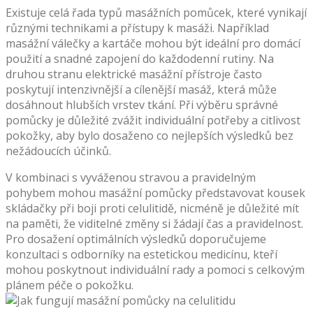
Existuje celá řada typů masážních pomůcek, které vynikají
různými technikami a přístupy k masáži. Například
masážní válečky a kartáče mohou být ideální pro domácí
použití a snadné zapojení do každodenní rutiny. Na
druhou stranu elektrické masážní přístroje často
poskytují intenzivnější a cílenější masáž, která může
dosáhnout hlubších vrstev tkání. Při výběru správné
pomůcky je důležité zvážit individuální potřeby a citlivost
pokožky, aby bylo dosaženo co nejlepších výsledků bez
nežádoucích účinků.
V kombinaci s vyváženou stravou a pravidelným
pohybem mohou masážní pomůcky představovat kousek
skládačky při boji proti celulitidě, nicméně je důležité mít
na paměti, že viditelné změny si žádají čas a pravidelnost.
Pro dosažení optimálních výsledků doporučujeme
konzultaci s odborníky na estetickou medicínu, kteří
mohou poskytnout individuální rady a pomoci s celkovým
plánem péče o pokožku.