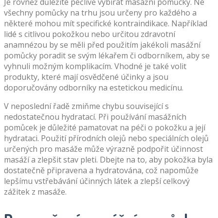
Je rovněž důležité pečlivě vybírat masážní pomůcky. Ne
všechny pomůcky na trhu jsou určeny pro každého a
některé mohou mít specifické kontraindikace. Například
lidé s citlivou pokožkou nebo určitou zdravotní
anamnézou by se měli před použitím jakékoli masážní
pomůcky poradit se svým lékařem či odborníkem, aby se
vyhnuli možným komplikacím. Vhodné je také volit
produkty, které mají osvědčené účinky a jsou
doporučovány odborníky na estetickou medicínu.
V neposlední řadě zmiňme chybu související s
nedostatečnou hydratací. Při používání masážních
pomůcek je důležité pamatovat na péči o pokožku a její
hydrataci. Použití přírodních olejů nebo speciálních olejů
určených pro masáže může výrazně podpořit účinnost
masáží a zlepšit stav pleti. Dbejte na to, aby pokožka byla
dostatečně připravena a hydratována, což napomůže
lepšímu vstřebávání účinných látek a zlepší celkový
zážitek z masáže.