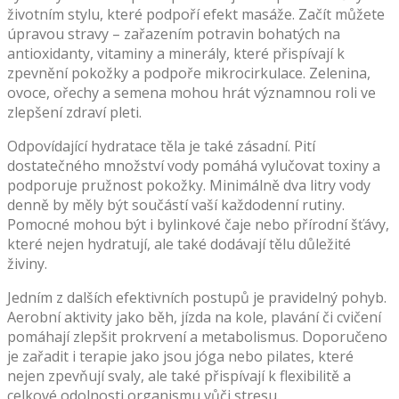
životním stylu, které podpoří efekt masáže. Začít můžete
úpravou stravy – zařazením potravin bohatých na
antioxidanty, vitaminy a minerály, které přispívají k
zpevnění pokožky a podpoře mikrocirkulace. Zelenina,
ovoce, ořechy a semena mohou hrát významnou roli ve
zlepšení zdraví pleti.
Odpovídající hydratace těla je také zásadní. Pití
dostatečného množství vody pomáhá vylučovat toxiny a
podporuje pružnost pokožky. Minimálně dva litry vody
denně by měly být součástí vaší každodenní rutiny.
Pomocné mohou být i bylinkové čaje nebo přírodní šťávy,
které nejen hydratují, ale také dodávají tělu důležité
živiny.
Jedním z dalších efektivních postupů je pravidelný pohyb.
Aerobní aktivity jako běh, jízda na kole, plavání či cvičení
pomáhají zlepšit prokrvení a metabolismus. Doporučeno
je zařadit i terapie jako jsou jóga nebo pilates, které
nejen zpevňují svaly, ale také přispívají k flexibilitě a
celkové odolnosti organismu vůči stresu.