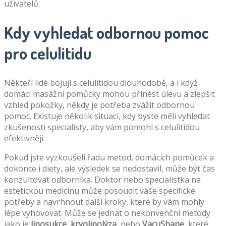
uživatelů.
Kdy vyhledat odbornou pomoc
pro celulitidu
Někteří lidé bojují s celulitidou dlouhodobě, a i když
domácí masážní pomůcky mohou přinést úlevu a zlepšit
vzhled pokožky, někdy je potřeba zvážit odbornou
pomoc. Existuje několik situací, kdy byste měli vyhledat
zkušenosti specialisty, aby vám pomohl s celulitidou
efektivněji.
Pokud jste vyzkoušeli řadu metod, domácích pomůcek a
dokonce i diety, ale výsledek se nedostavil, může být čas
konzultovat odborníka. Doktor nebo specialistka na
estetickou medicínu může posoudit vaše specifické
potřeby a navrhnout další kroky, které by vám mohly
lépe vyhovovat. Může se jednat o nekonvenční metody
jako je
liposukce
,
kryolipolýza
, nebo
VacuShape
, které