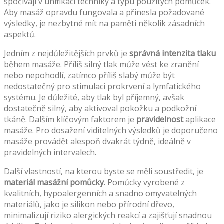
spočívají v unifikaci techniky a typu použitých pomůcek.
Aby masáž opravdu fungovala a přinesla požadované
výsledky, je nezbytné mít na paměti několik zásadních
aspektů.
Jedním z nejdůležitějších prvků je
správná intenzita tlaku
během masáže. Příliš silný tlak může vést ke zranění
nebo nepohodlí, zatímco příliš slabý může být
nedostatečný pro stimulaci prokrvení a lymfatického
systému. Je důležité, aby tlak byl příjemný, avšak
dostatečně silný, aby aktivoval pokožku a podkožní
tkáně. Dalším klíčovým faktorem je
pravidelnost
aplikace
masáže. Pro dosažení viditelných výsledků je doporučeno
masáže provádět alespoň dvakrát týdně, ideálně v
pravidelných intervalech.
Další vlastností, na kterou byste se měli soustředit, je
materiál masážní pomůcky
. Pomůcky vyrobené z
kvalitních, hypoalergenních a snadno omyvatelných
materiálů, jako je silikon nebo přírodní dřevo,
minimalizují riziko alergických reakcí a zajišťují snadnou