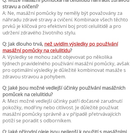
stravu a cvičení?
A: Ne, masážní pomůcky by neměly být považovány za
náhradu zdravé stravy a cvičení. Kombinace všech těchto
prvků je klíčová pro efektivní boj proti celulitidě a pro
udržení zdravého životního stylu.
Q: Jak dlouho trvá,
než uvidím výsledky po používání
masážní pomůcky na celulitidu
?
A: Výsledky se mohou začít objevovat po několika
týdnech pravidelného používání masážní pomůcky, avšak
pro optimální výsledky je důležité kombinovat masáže s
zdravou stravou a pohybem.
Q: Jaké jsou možné vedlejší účinky používání masážních
pomůcek na celulitidu?
A: Mezi možné vedlejší účinky patří dočasné zarudnutí
pokožky, modřiny nebo citlivost. Je důležité používat
masážní pomůcky správně a v případě přetrvávajících
potíží se poradit s odborníkem.
Q: Jaké přírodní oleje jsou nejlepší k použití s masážními