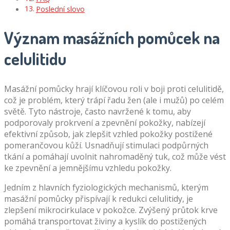
Poslední slovo
Význam masážních pomůcek na
celulitidu
Masážní pomůcky hrají klíčovou roli v boji proti celulitidě,
což je problém, který trápí řadu žen (ale i mužů) po celém
světě. Tyto nástroje, často navržené k tomu, aby
podporovaly prokrvení a zpevnění pokožky, nabízejí
efektivní způsob, jak zlepšit vzhled pokožky postižené
pomerančovou kůží. Usnadňují stimulaci podpůrných
tkání a pomáhají uvolnit nahromaděný tuk, což může vést
ke zpevnění a jemnějšímu vzhledu pokožky.
Jedním z hlavních fyziologických mechanismů, kterým
masážní pomůcky přispívají k redukci celulitidy, je
zlepšení mikrocirkulace v pokožce. Zvýšený průtok krve
pomáhá transportovat živiny a kyslík do postižených