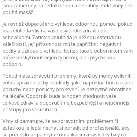
jsou zaměřeny na redukci tuku a celulitidy efektivněji než
pouhá masáž.
Je rovněž doporučeno vyhledat odbornou pomoc, pokud
má celulitida vliv na vaše psychické zdraví nebo
sebevědomí. Zatímco celulitida je běžnou estetickou
záležitostí, její přítomnost může zapříčinit negativní
pocity a úzkosti o vzhledu. Konzultace s odborníkem vám
může poskytnout nejen fyzickou, ale i psychickou
podporu.
Pokud máte zdravotní problémy, které by mohly ovlivnit
volbu správné léčby celulitidy, jako například hormonální
poruchy nebo poruchy prokrvení, je nezbytné obrátit se
na lékaře. Odborník bude schopen zhodnotit vaše
celkové zdraví a doporučit nejbezpečnější a nejúčinnější
postupy pro vaši situaci.
Vždy si pamatujte, že se zdravotními problémem či
estetikou je lepší nechat si poradit od profesionálů, aby
se předešlo případným komplikacím a výsledky byly co