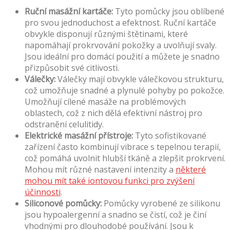
Ruční masážní kartáče:
Tyto pomůcky jsou oblíbené
pro svou jednoduchost a efektnost. Ruční kartáče
obvykle disponují různými štětinami, které
napomáhají prokrvování pokožky a uvolňují svaly.
Jsou ideální pro domácí použití a můžete je snadno
přizpůsobit své citlivosti.
Válečky:
Válečky mají obvykle válečkovou strukturu,
což umožňuje snadné a plynulé pohyby po pokožce.
Umožňují cílené masáže na problémových
oblastech, což z nich dělá efektivní nástroj pro
odstranění celulitidy.
Elektrické masážní přístroje:
Tyto sofistikované
zařízení často kombinují vibrace s tepelnou terapií,
což pomáhá uvolnit hlubší tkáně a zlepšit prokrvení.
Mohou mít různé nastavení intenzity a
některé
mohou mít také iontovou funkci pro zvýšení
účinnosti
.
Siliconové pomůcky:
Pomůcky vyrobené ze silikonu
jsou hypoalergenní a snadno se čistí, což je činí
vhodnými pro dlouhodobé používání. Jsou k