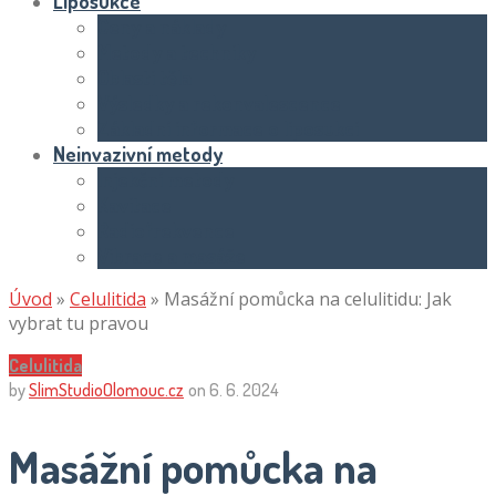
Liposukce
Ceny a náklady
Metody a techniky
Oblasti těla
Výsledky a rekonvalescence
Základní informace o liposukci
Neinvazivní metody
Injekční metody
Kavitace
Radiofrekvence
Vibrace a masáže
Úvod
»
Celulitida
»
Masážní pomůcka na celulitidu: Jak
vybrat tu pravou
Celulitida
by
SlimStudioOlomouc.cz
on
6. 6. 2024
Masážní pomůcka na