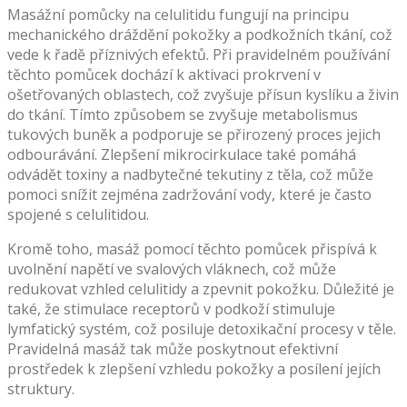
Masážní pomůcky na celulitidu fungují na principu
mechanického dráždění pokožky a podkožních tkání, což
vede k řadě příznivých efektů. Při pravidelném používání
těchto pomůcek dochází k aktivaci prokrvení v
ošetřovaných oblastech, což zvyšuje přísun kyslíku a živin
do tkání. Tímto způsobem se zvyšuje metabolismus
tukových buněk a podporuje se přirozený proces jejich
odbourávání. Zlepšení mikrocirkulace také pomáhá
odvádět toxiny a nadbytečné tekutiny z těla, což může
pomoci snížit zejména zadržování vody, které je často
spojené s celulitidou.
Kromě toho, masáž pomocí těchto pomůcek přispívá k
uvolnění napětí ve svalových vláknech, což může
redukovat vzhled celulitidy a zpevnit pokožku. Důležité je
také, že stimulace receptorů v podkoží stimuluje
lymfatický systém, což posiluje detoxikační procesy v těle.
Pravidelná masáž tak může poskytnout efektivní
prostředek k zlepšení vzhledu pokožky a posílení jejích
struktury.