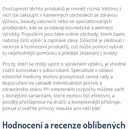
Dostupnost těchto produktů je rovněž různá. Většinu z
nich lze zakoupit v kamenných obchodech se zdravou
výživou, beauty salonech nebo ve specializovaných
prodejnách, kde se prodávají kosmetické a wellness
výrobky. Populární jsou také online obchody, které často
nabízejí širší výběr a zajímavé slevy. Důležité je sledovat i
recenze a hodnocení produktů, což může pomoci vybrat
tu nejvhodnější pomůcku a předejít zklamání z kvality.
Pro ty, kteří se chtějí ujistit o správném výběru, je vhodné
zvážit konzultaci s odborníkem. Specialisté v oblasti
estetické medicíny mohou poskytnout cenné rady a
doporučení na základě individuálních potřeb a
zdravotního stavu. Při omezeném rozpočtu můžete začít
s levnějšími variantami, které mohou být efektivní, a
později přešlápnout na dražší a komplexnější přístroje,
pokud si ověříte přínosy masáže pro vaši pleť.
Hodnocení a recenze oblíbených