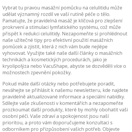
Vybrat tu pravou masážní pomůcku na celulitidu může
udělat významný rozdíl ve vaší rutině péče o tělo.
Pamatujte, že pravidelná masáž je klíčová pro zlepšení
prokrvení a stimulaci lymfatického systému, což může
přispět k redukci celulitidy. Nezapomeňte si prohlédnout
naše užitečné tipy pro efektivní použití masážních
pomůcek a zjistit, která z nich vám bude nejlépe
vyhovovat. Využijte také naše další články o masážních
technikách a kosmetických procedurách, jako je
kryolipolýza nebo VacuShape, abyste se dozvěděli více o
možnostech zpevnění pokožky.
Pokud máte další otázky nebo potřebujete poradit,
neváhejte se přihlásit k našemu newsletteru, kde najdete
pravidelně aktualizované informace a speciální nabídky.
Sdílejte vaše zkušenosti v komentářích a nezapomeňte
prozkoumat další produkty, které by mohly obohatit vaši
osobní péči. Vaše zdraví a spokojenost jsou naší
prioritou, a proto vám doporučujeme konzultaci s
odborníkem pro přizpůsobení vašich potřeb. Objevte