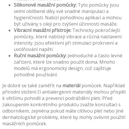
Silikonové masážní pomůcky:
Tyto pomůcky jsou
velmi oblíbené díky své snadné manipulaci a
hygieničnosti. Nabízí pohodlnou aplikaci a mohou
být užívány s oleji pro zvýšení účinnosti masáže.
Vibracní masážní přístroje:
Technicky pokročilejší
pomůcky, které nabízejí vibrace a různá nastavení
intenzity. Jsou efektivní při stimulaci prokrvení a
uvolňování napětí.
Ruční masážní pomůcky:
Jednoduché a často levné
zařízení, které lze snadno použít doma. Mnoho
modelů má ergonomický design, což zajišťuje
pohodlné používání.
Je dobré se také zaměřit na
materiál
pomůcek. Například
přírodní složení či antialergenní materiály mohou přispět
k většímu pohodlí a prevenci podráždění pleti. Před
zakoupením konkrétního produktu zvažte konzultaci s
odborníkem, zejména pokud máte citlivou pleť nebo jiné
dermatologické problémy, které by mohly ovlivnit použití
masážních pomůcek.