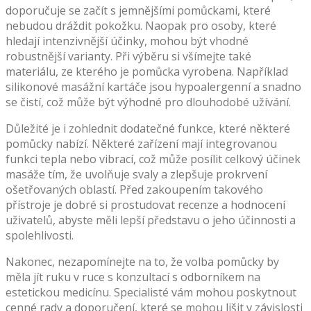
doporučuje se začít s jemnějšími pomůckami, které
nebudou dráždit pokožku. Naopak pro osoby, které
hledají intenzivnější účinky, mohou být vhodné
robustnější varianty. Při výběru si všímejte také
materiálu, ze kterého je pomůcka vyrobena. Například
silikonové masážní kartáče jsou hypoalergenní a snadno
se čistí, což může být výhodné pro dlouhodobé užívání.
Důležité je i zohlednit dodatečné funkce, které některé
pomůcky nabízí. Některé zařízení mají integrovanou
funkci tepla nebo vibrací, což může posílit celkový účinek
masáže tím, že uvolňuje svaly a zlepšuje prokrvení
ošetřovaných oblastí. Před zakoupením takového
přístroje je dobré si prostudovat recenze a hodnocení
uživatelů, abyste měli lepší představu o jeho účinnosti a
spolehlivosti.
Nakonec, nezapomínejte na to, že volba pomůcky by
měla jít ruku v ruce s konzultací s odborníkem na
estetickou medicínu. Specialisté vám mohou poskytnout
cenné rady a doporučení, které se mohou lišit v závislosti