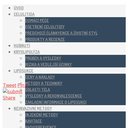
ÚVOD
CELULITIDA
DOMÁCÍ PÉČE
OŠETŘENÍ CELULITIDY
PŘEDCHOZÍ ČLÁNKYENCE A ŽIVOTNÍ STYL
PRODUKTY A RECENZE
HUBNUTÍ
KRYOLIPOLÝZA
PRŮBĚH A VÝSLEDKY
RIZIKA A VEDLEJŠÍ ÚČINKY
LIPOSUKCE
CENY A NÁKLADY
METODY A TECHNIKY
Tweet
Pin It
OBLASTI TĚLA
VÝSLEDKY A REKONVALESCENCE
Share
ZÁKLADNÍ INFORMACE O LIPOSUKCI
NEINVAZIVNÍ METODY
INJEKČNÍ METODY
KAVITACE
RADIOFREKVENCE